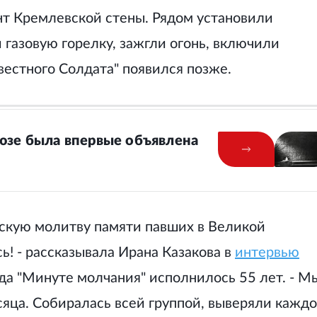
нт Кремлевской стены. Рядом установили
 газовую горелку, зажгли огонь, включили
естного Солдата" появился позже.
оюзе была впервые объявлена
тскую молитву памяти павших в Великой
ь! - рассказывала Ирана Казакова в
интервью
гда "Минуте молчания" исполнилось 55 лет. - М
яца. Собиралась всей группой, выверяли кажд