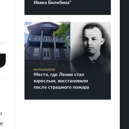
Ивана Билибина"
ФОТОАЛЬБОМ
Место, где Ленин стал
взрослым, восстановили
после страшного пожара
ы
ое