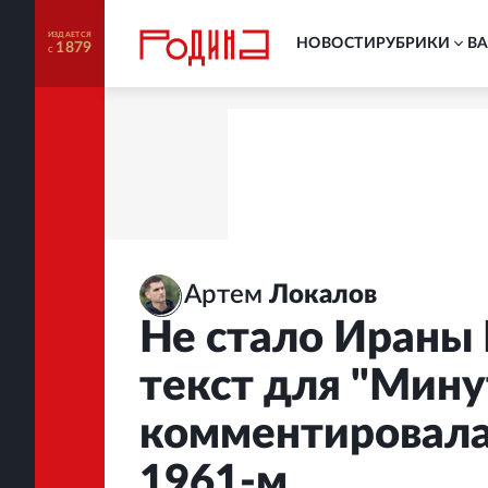
ИЗДАЕТСЯ
НОВОСТИ
РУБРИКИ
В
1879
С
Артем
Локалов
Не стало Ираны 
текст для "Мину
комментировала 
1961-м