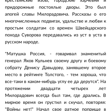
крестьянские избы, городские харчевни и
придорожные постоялые дворы. Это был
апогей славы Милорадовича. Рассказы о его
многочисленных подвигах, удальстве и любви к
простым солдатам со времен Швейцарского
похода Суворова передавались из уст в уста в
русском народе.
"Матушка Россия, - говаривал знаменитый
генерал Яков Кульнев своему другу и боевому
собрату Денису Давыдову, занявшему второе
место в рейтинге Толстого, - тем хороша, что
все-таки в каком-нибудь углу ее да дерутся". На
протяжении двадцати четырех лет
Милорадович всегда был там, где дрались. В
мирное время он грустил и скучал, повторяя:
"Войны нет!" Начал свое ратное поприще в