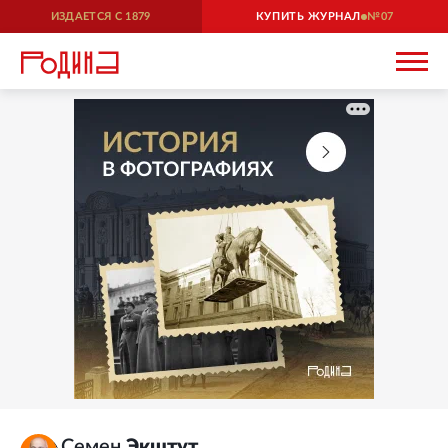
ИЗДАЕТСЯ С
1879
КУПИТЬ ЖУРНАЛ
07
Семен
Экштут