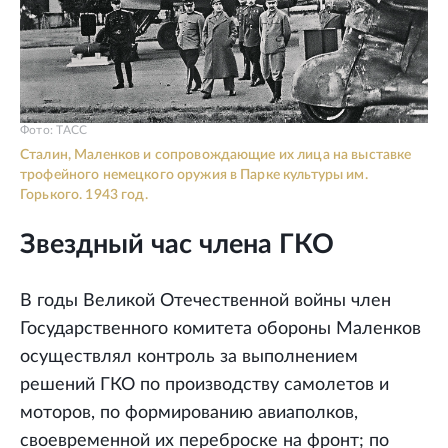
Фото: ТАСС
Сталин, Маленков и сопровождающие их лица на выставке
трофейного немецкого оружия в Парке культуры им.
Горького. 1943 год.
Звездный час члена ГКО
В годы Великой Отечественной войны член
Государственного комитета обороны Маленков
осуществлял контроль за выполнением
решений ГКО по производству самолетов и
моторов, по формированию авиаполков,
своевременной их переброске на фронт; по