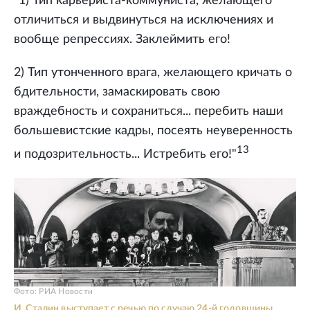
"1) Тип карьериста-коммуниста, желающего
отличиться и выдвинуться на исключениях и
вообще репрессиях. Заклеймить его!
2) Тип утонченного врага, желающего кричать о
бдительности, замаскировать свою
враждебность и сохраниться... перебить наши
большевистские кадры, посеять неуверенность
13
и подозрительность... Истребить его!"
Фото: РИА Новости
И. Сталин выступает с речью по случаю 24-й годовщины