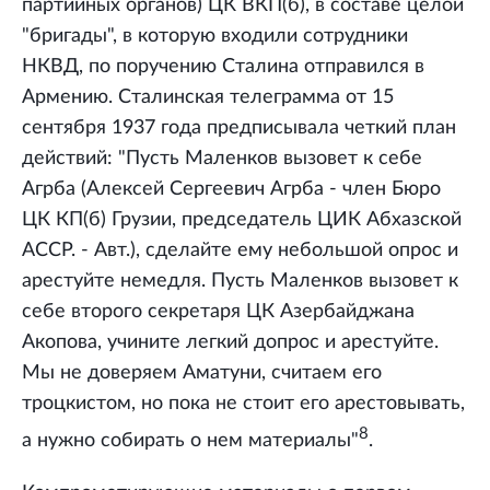
партийных органов) ЦК ВКП(б), в составе целой
"бригады", в которую входили сотрудники
НКВД, по поручению Сталина отправился в
Армению. Сталинская телеграмма от 15
сентября 1937 года предписывала четкий план
действий: "Пусть Маленков вызовет к себе
Агрба (Алексей Сергеевич Агрба - член Бюро
ЦК КП(б) Грузии, председатель ЦИК Абхазской
АССР. - Авт.), сделайте ему небольшой опрос и
арестуйте немедля. Пусть Маленков вызовет к
себе второго секретаря ЦК Азербайджана
Акопова, учините легкий допрос и арестуйте.
Мы не доверяем Аматуни, считаем его
троцкистом, но пока не стоит его арестовывать,
8
а нужно собирать о нем материалы"
.