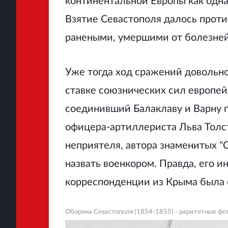
континентальной Европы как одна
Взятие Севастополя далось проти
ранеными, умершими от болезне
Уже тогда ход сражений довольн
ставке союзнических сил европей
соединивший Балаклаву и Варну 
офицера-артиллериста Льва Толст
неприятеля, автора знаменитых "
назвать военкором. Правда, его 
корреспонденции из Крыма была 
Оборона Севастополя (1854-1855) - раритетные фо