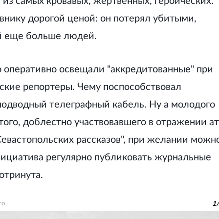
 из самых кровавых, жертвенных, героических.
внику дорогой ценой: он потерял убитыми,
й еще больше людей.
о оперативно освещали "аккредитованные" при
ские репортеры. Чему поспособствовал
подводный телеграфный кабель. Ну а молодого
ого, доблестно участвовавшего в отражении ат
Севастопольских рассказов", при желании можн
инициатива регулярно публиковать журнальные
отринута.
то
1