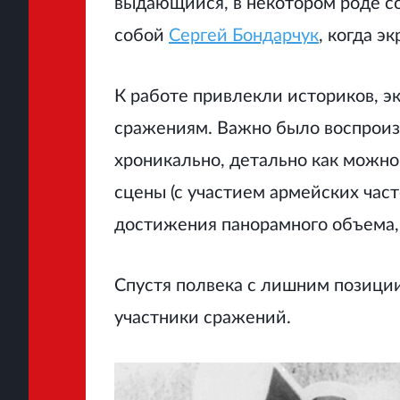
выдающийся, в некотором роде со
собой
Сергей Бондарчук
, когда э
К работе привлекли историков, э
сражениям. Важно было воспроиз
хроникально, детально как можно
сцены (с участием армейских час
достижения панорамного объема, 
Спустя полвека с лишним позиции
участники сражений.