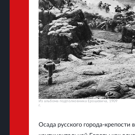
Из альбома подполковника Ерошевича, 1909
г.
Осада русского города-крепости 