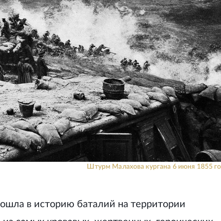
Штурм Малахова кургана 6 июня 1855 го
вошла в историю баталий на территории