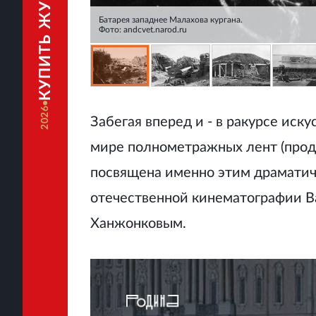
КУПИТЬ ЖУРНАЛ
Батарея западнее Малахова кургана.
Фото: andcvet.narod.ru
2026
Забегая вперед и - в ракурсе иску
мире полнометражных лент (прод
посвящена именно этим драматич
отечественной кинематографии 
Ханжонковым.