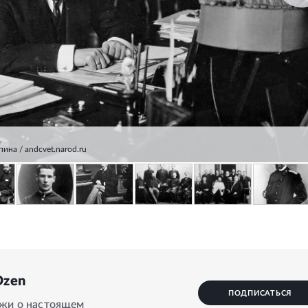
.
на / andcvet.narod.ru
Dzen
ПОДПИСАТЬСЯ
ажи о настоящем