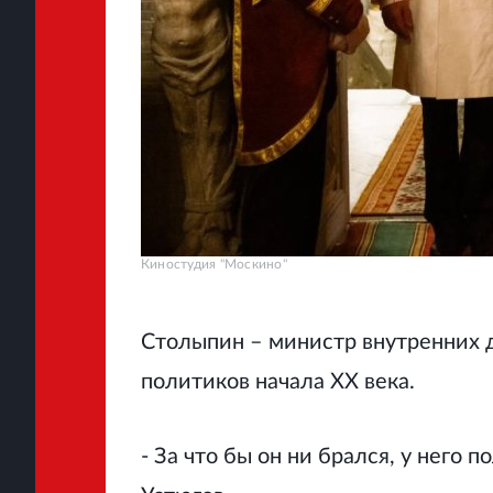
Киностудия "Москино"
Столыпин – министр внутренних д
политиков начала XX века.
- За что бы он ни брался, у него 