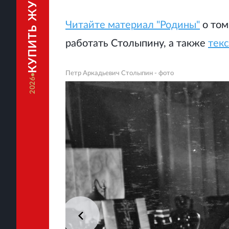
КУПИТЬ ЖУРНАЛ
Читайте материал "Родины"
о том
работать Столыпину, а также
текс
Петр Аркадьевич Столыпин - фото
2026