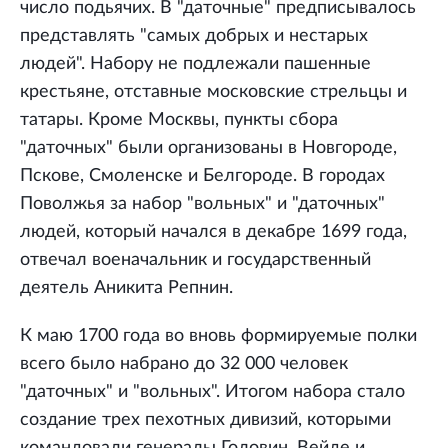
число подьячих. В "даточные" предписывалось
представлять "самых добрых и нестарых
людей". Набору не подлежали пашенные
крестьяне, отставные московские стрельцы и
татары. Кроме Москвы, пункты сбора
"даточных" были организованы в Новгороде,
Пскове, Смоленске и Белгороде. В городах
Поволжья за набор "вольных" и "даточных"
людей, который начался в декабре 1699 года,
отвечал военачальник и государственный
деятель Аникита Репнин.
К маю 1700 года во вновь формируемые полки
всего было набрано до 32 000 человек
"даточных" и "вольных". Итогом набора стало
создание трех пехотных дивизий, которыми
командовали генералы Головин, Вейде и