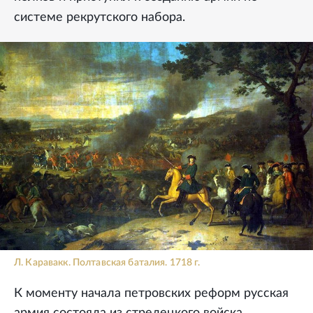
системе рекрутского набора.
Л. Каравакк. Полтавская баталия. 1718 г.
К моменту начала петровских реформ русская