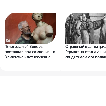
"Биографию" Венеры
Страшный враг патри
поставили под сомнение - в
Гермогена стал лучш
Эрмитаже идет изучение
свидетелем его подви