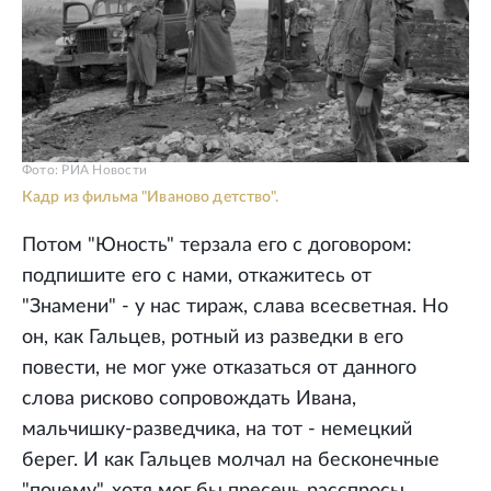
Фото: РИА Новости
Кадр из фильма "Иваново детство".
Потом "Юность" терзала его с договором:
подпишите его с нами, откажитесь от
"Знамени" - у нас тираж, слава всесветная. Но
он, как Гальцев, ротный из разведки в его
повести, не мог уже отказаться от данного
слова рисково сопровождать Ивана,
мальчишку-разведчика, на тот - немецкий
берег. И как Гальцев молчал на бесконечные
"почему", хотя мог бы пресечь расспросы