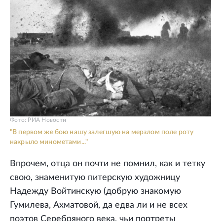
Фото: РИА Новости
"В первом же бою нашу залегшую на мерзлом поле роту
накрыло минометами..."
Впрочем, отца он почти не помнил, как и тетку
свою, знаменитую питерскую художницу
Надежду Войтинскую (добрую знакомую
Гумилева, Ахматовой, да едва ли и не всех
поэтов Серебряного века, чьи портреты