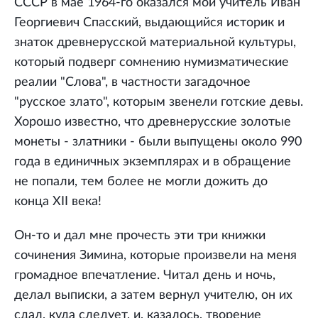
СССР в мае 1964-го оказался мой учитель Иван
Георгиевич Спасский, выдающийся историк и
знаток древнерусской материальной культуры,
который подверг сомнению нумизматические
реалии "Слова", в частности загадочное
"русское злато", которым звенели готские девы.
Хорошо известно, что древнерусские золотые
монеты - златники - были выпущены около 990
года в единичных экземплярах и в обращение
не попали, тем более не могли дожить до
конца XII века!
Он-то и дал мне прочесть эти три книжки
сочинения Зимина, которые произвели на меня
громадное впечатление. Читал день и ночь,
делал выписки, а затем вернул учителю, он их
сдал, куда следует, и, казалось, творение