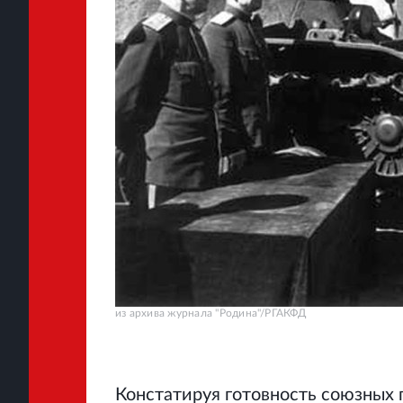
из архива журнала "Родина"/РГАКФД
Констатируя готовность союзных 