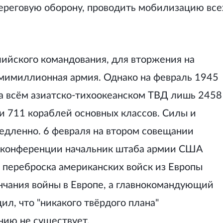
ереговую оборону, проводить мобилизацию все
лийского командования, для вторжения на
емимиллионная армия. Однако на февраль 1945
а всём азиатско-тихоокеанском ТВД лишь 2458
 и 711 кораблей основных классов. Силы и
едленно. 6 февраля на втором совещании
й конференции начальник штаба армии США
 переброска американских войск из Европы
нчания войны в Европе, а главнокомандующий
, что "никакого твёрдого плана"
нию не существует.