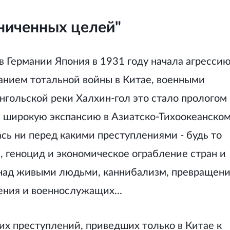
аниченных целей"
в Германии Япония в 1931 году начала агрессию
анием тотальной войны в Китае, военными
онгольской реки Халхин-гол это стало прологом
в широкую экспансию в Азиатско-Тихоокеанско
ась ни перед какими преступлениями - будь то
 геноцид и экономическое ограбление стран и
 над живыми людьми, каннибализм, превращен
ения и военнослужащих...
тих преступлений, приведших только в Китае к