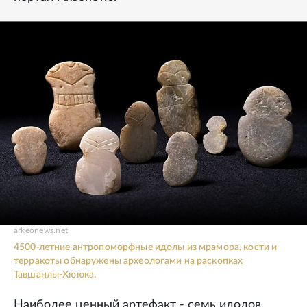
arkeonews.net
4500-летние антропоморфные идолы из мрамора, кости и
терракоты обнаружены археологами на раскопках
Тавшанлы-Хююка.
Наиболее ценный артефакт - семь идолов,