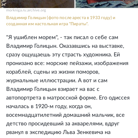
morkniga.ru;archive.org
Владимир Голицын (фото после ареста в 1933 году) и
созданная им настольная игра "Пираты".
"Я ушиблен морем", - так писал о себе сам
Владимир Голицын. Оказавшись на выставке,
сразу ощущаешь эту страсть художника. Ей
пронизано все: морские пейзажи, изображения
кораблей, сцены из жизни поморов,
журнальные иллюстрации. А вот и сам
Владимир Голицын взирает на вас с
автопортрета в матросской форме. Его одиссея
началась в 1920-м году, когда он,
восемнадцатилетний домашний мальчик, все
детство просидевший за акварелями, вдруг
рванул в экспедицию Льва Зенкевича на