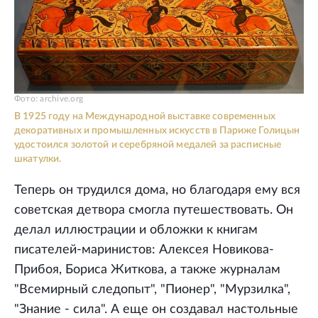
Фото: archive.org
В 1925 году на Международной выставке современных
декоративных и промышленных искусств в Париже Голицын
удостоился золотой и серебряной медалей за расписные
шкатулки.
Теперь он трудился дома, но благодаря ему вся
советская детвора смогла путешествовать. Он
делал иллюстрации и обложки к книгам
писателей-маринистов: Алексея Новикова-
Прибоя, Бориса Житкова, а также журналам
"Всемирный следопыт", "Пионер", "Мурзилка",
"Знание - сила". А еще он создавал настольные