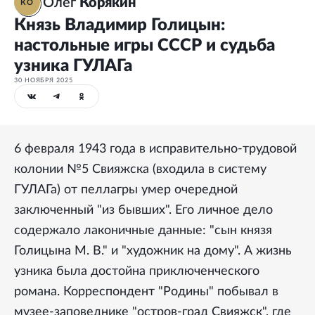
Олег
Корякин
КО
Князь Владимир Голицын:
настольные игры СССР и судьба
узника ГУЛАГа
30 НОЯБРЯ 2025
6 февраля 1943 года в исправительно-трудовой
колонии №5 Свияжска (входила в систему
ГУЛАГа) от пеллагры умер очередной
заключенный "из бывших". Его личное дело
содержало лаконичные данные: "сын князя
Голицына М. В." и "художник на дому". А жизнь
узника была достойна приключенческого
романа. Корреспондент "Родины" побывал в
музее-заповеднике "остров-град Свияжск", где