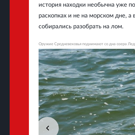
история находки необычна уже по
раскопках и не на морском дне, а
собирались разобрать на лом.
Оружие Средневековья поднимают со дна озера Ле