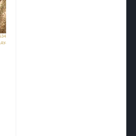
634
оду.