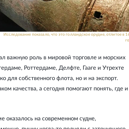
Исследование показало, что это голландское орудие, отлитое в 1
г
рал важную роль в мировой торговле и морских
тердаме, Роттердаме, Делфте, Гааге и Утрехте
 для собственного флота, но и на экспорт.
ком качества, а сегодня помогают понять, где и
ие оказалось на современном судне,