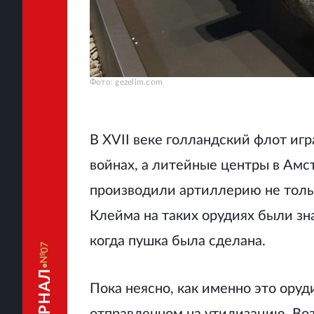
Фото: gezelim.com
В XVII веке голландский флот иг
войнах, а литейные центры в Амс
производили артиллерию не только
Клейма на таких орудиях были зна
когда пушка была сделана.
07
Пока неясно, как именно это оруд