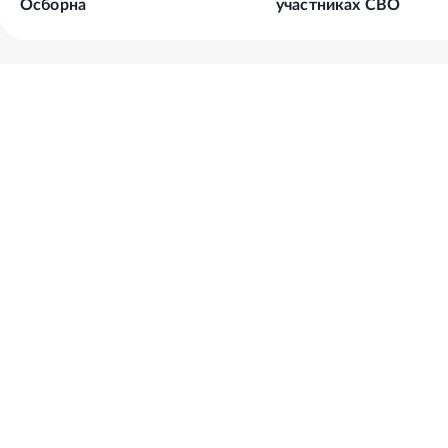
Осборна
участниках СВО