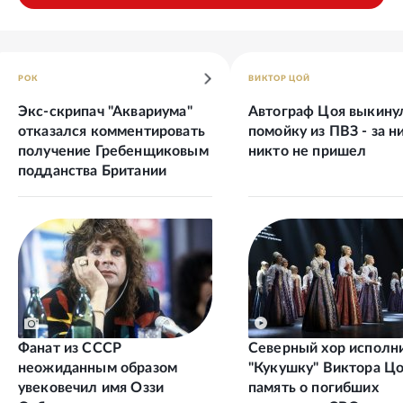
РОК
ВИКТОР ЦОЙ
Экс-скрипач "Аквариума"
Автограф Цоя выкину
отказался комментировать
помойку из ПВЗ - за н
получение Гребенщиковым
никто не пришел
подданства Британии
Фанат из СССР
Северный хор исполн
неожиданным образом
"Кукушку" Виктора Цо
увековечил имя Оззи
память о погибших