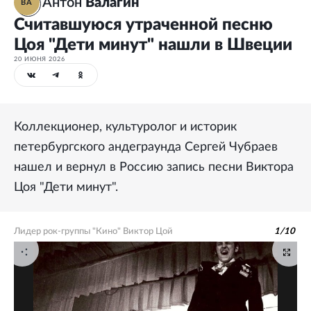
Антон
Валагин
ВА
Считавшуюся утраченной песню
Цоя "Дети минут" нашли в Швеции
20 ИЮНЯ 2026
Коллекционер, культуролог и историк
петербургского андеграунда Сергей Чубраев
нашел и вернул в Россию запись песни Виктора
Цоя "Дети минут".
Лидер рок-группы "Кино" Виктор Цой
1
/
10