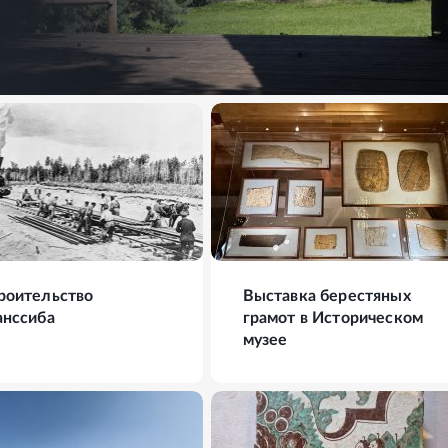
ФОТО
21
ФОТО
роительство
Выставка берестяных
анссиба
грамот в Историческом
музее