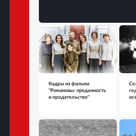
9
ФОТО
41
Кадры из фильма
Се
"Романовы: преданность
год
и предательство"
ос