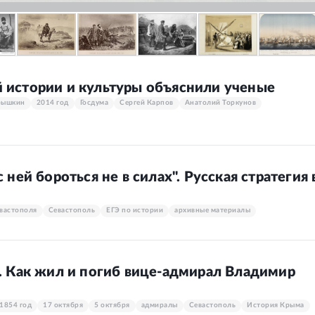
 истории и культуры объяснили ученые
рышкин
2014 год
Госдума
Сергей Карпов
Анатолий Торкунов
 ней бороться не в силах". Русская стратегия 
вастополя
Севастополь
ЕГЭ по истории
архивные материалы
". Как жил и погиб вице-адмирал Владимир
1854 год
17 октября
5 октября
адмиралы
Севастополь
История Крыма