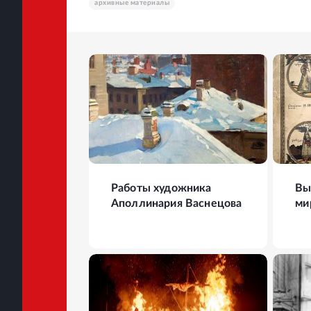
архивные материалы
19
ФОТО
24
Работы художника
Вы
Аполлинария Васнецова
ми