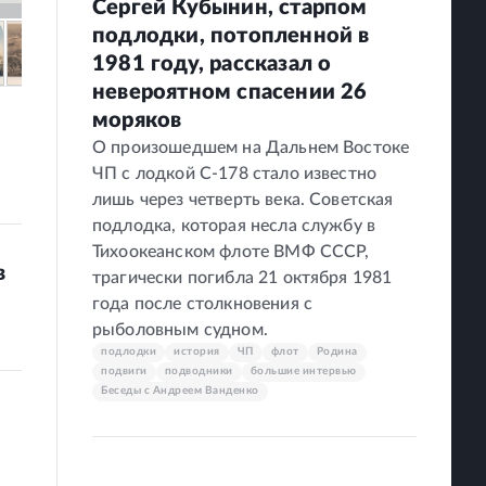
Сергей Кубынин, старпом
подлодки, потопленной в
1981 году, рассказал о
невероятном спасении 26
моряков
О произошедшем на Дальнем Востоке
ЧП с лодкой С-178 стало известно
лишь через четверть века. Советская
подлодка, которая несла службу в
Тихоокеанском флоте ВМФ СССР,
в
трагически погибла 21 октября 1981
года после столкновения с
рыболовным судном.
подлодки
история
ЧП
флот
Родина
подвиги
подводники
большие интервью
Беседы с Андреем Ванденко