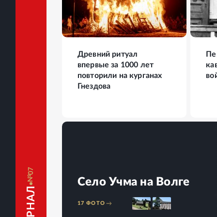
16
ФОТО
25
Древний ритуал
Пе
впервые за 1000 лет
ка
повторили на курганах
во
Гнездова
07
Село Учма на Волге
17
ФОТО