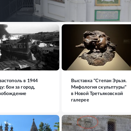
ФОТО
24
ФОТО
вастополь в 1944
Выставка "Степан Эрьзя.
у: бои за город,
Мифология скульптуры"
вобождение
в Новой Третьяковской
галерее