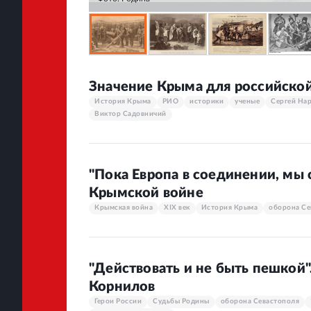
Значение Крыма для российской
История Крыма
РИО
историки
ученые
Сергей На
Виктор Садовничий
"Пока Европа в соединении, мы с
Крымской войне
Крымская война
XIX век
История Крыма
оборона Се
"Действовать и не быть пешкой
Корнилов
Герои России
Судьбы Родины
оборона Севастополя