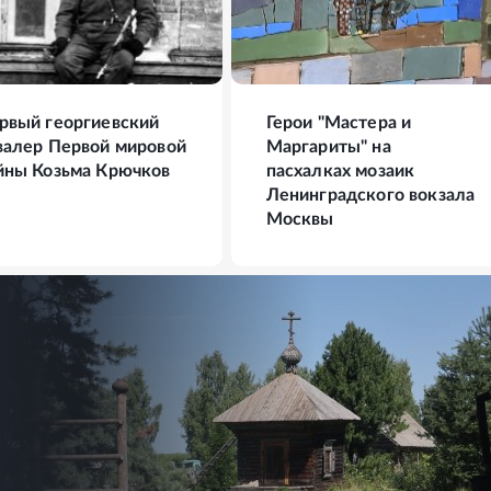
ФОТО
13
ФОТО
рвый георгиевский
Герои "Мастера и
валер Первой мировой
Маргариты" на
йны Козьма Крючков
пасхалках мозаик
Ленинградского вокзала
Москвы