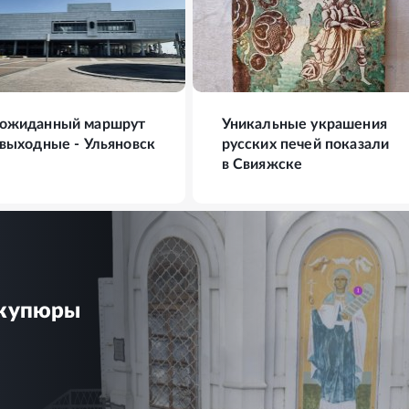
ФОТО
19
ФОТО
ожиданный маршрут
Уникальные украшения
 выходные - Ульяновск
русских печей показали
в Свияжске
 купюры