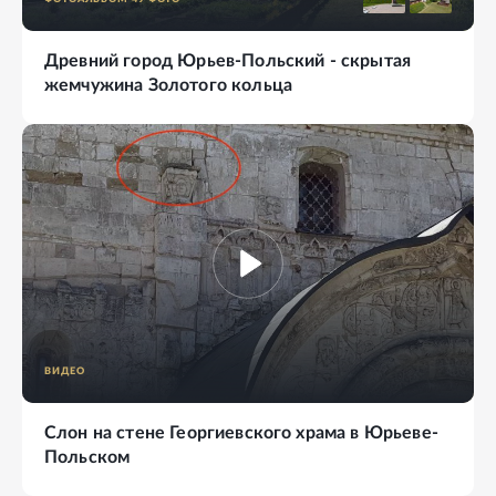
Древний город Юрьев-Польский - скрытая
жемчужина Золотого кольца
ВИДЕО
Слон на стене Георгиевского храма в Юрьеве-
Польском