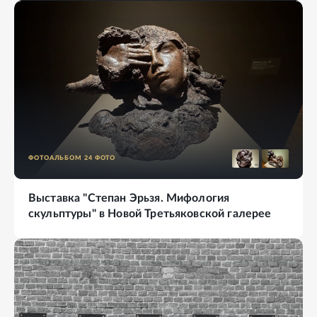
ФОТОАЛЬБОМ
24
ФОТО
Выставка "Степан Эрьзя. Мифология
скульптуры" в Новой Третьяковской галерее