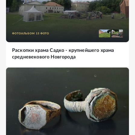
ФОТОАЛЬБОМ
15
ФОТО
Раскопки храма Садко - крупнейшего храма
средневекового Новгорода