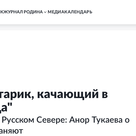
АК
ЖУРНАЛ РОДИНА
MЕДИА
КАЛЕНДАРЬ
тарик, качающий в
а"
 Русском Севере: Анор Тукаева о
раняют