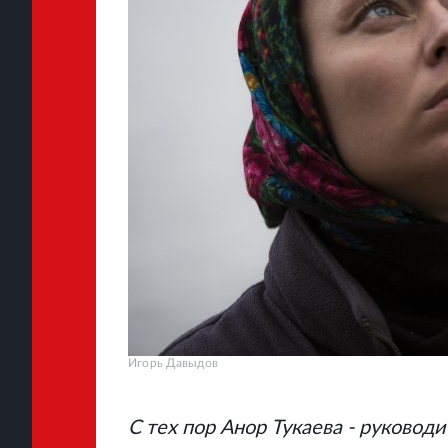
Игорь Давыдов
С тех пор Анор Тукаева - руковод