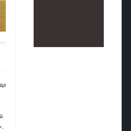
да
й
>.