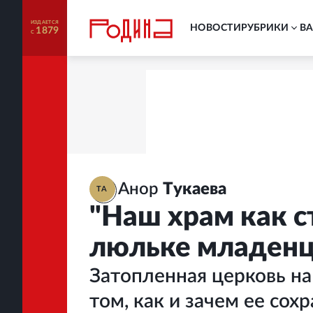
ИЗДАЕТСЯ
НОВОСТИ
РУБРИКИ
В
1879
С
Анор
Тукаева
ТА
"Наш храм как с
люльке младенц
Затопленная церковь на
том, как и зачем ее сох