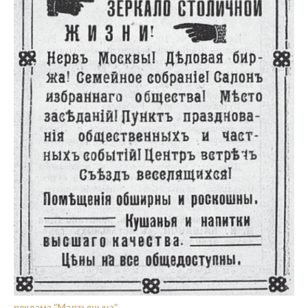
реклама "Мартьяныча".