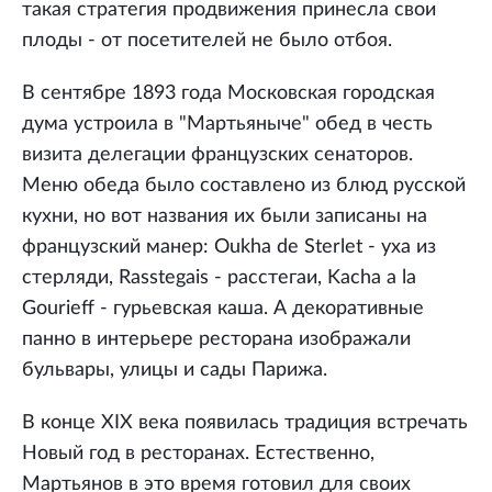
такая стратегия продвижения принесла свои
плоды - от посетителей не было отбоя.
В сентябре 1893 года Московская городская
дума устроила в "Мартьяныче" обед в честь
визита делегации французских сенаторов.
Меню обеда было составлено из блюд русской
кухни, но вот названия их были записаны на
французский манер: Оukha dе Stеrlet - уха из
стерляди, Rasstegais - расстегаи, Kacha а la
Gourieff - гурьевская каша. А декоративные
панно в интерьере ресторана изображали
бульвары, улицы и сады Парижа.
В конце XIX века появилась традиция встречать
Новый год в ресторанах. Естественно,
Мартьянов в это время готовил для своих