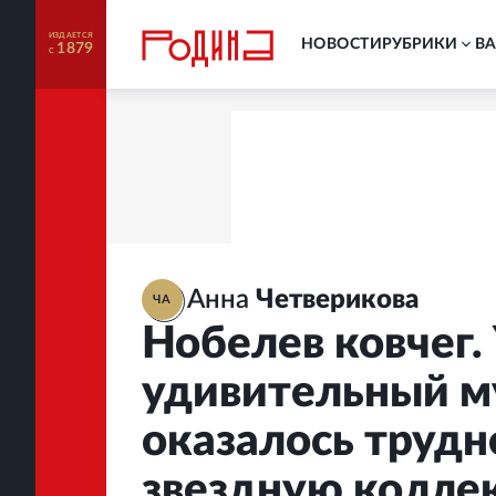
ИЗДАЕТСЯ
НОВОСТИ
РУБРИКИ
В
1879
С
Анна
Четверикова
ЧА
Нобелев ковчег.
удивительный м
оказалось трудне
звездную колле