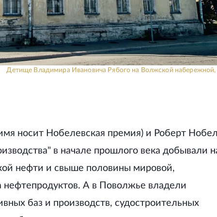
Детище Владимира Ивановича Рябого на Волжской набережной, 
 имя носит Нобелевская премия) и Роберт Нобе
оизводства" в начале прошлого века добывали н
кой нефти и свыше половины мировой,
 нефтепродуктов. А в Поволжье владели
вных баз и производств, судостроительных