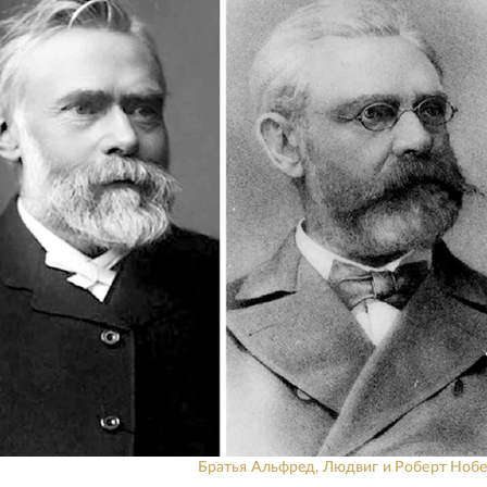
Братья Альфред, Людвиг и Роберт Нобе