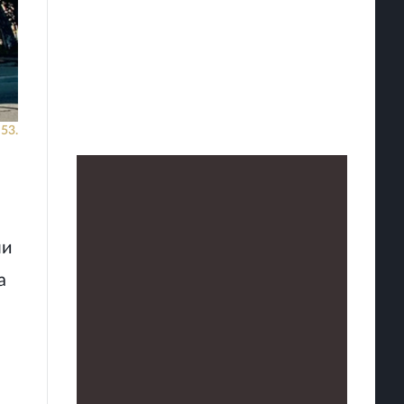
53.
ли
а