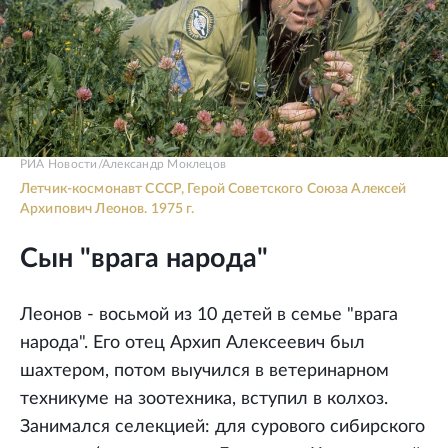
РИА Новости/Александр Моклецов
Летчик-космонавт СССР, Герой Советского Союза Алексей
Архипович Леонов. 1975 г.
Сын "врага народа"
Леонов - восьмой из 10 детей в семье "врага
народа". Его отец Архип Алексеевич был
шахтером, потом выучился в ветеринарном
техникуме на зоотехника, вступил в колхоз.
Занимался селекцией: для сурового сибирского