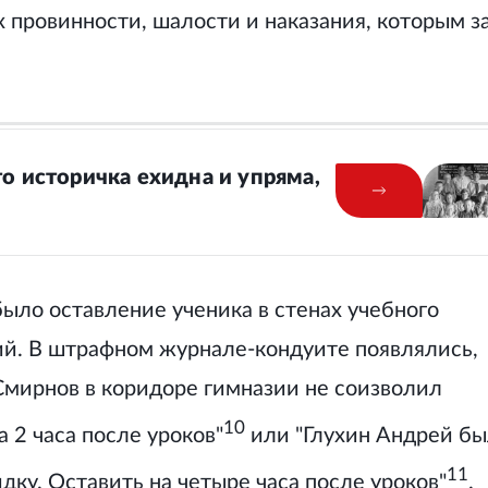
х провинности, шалости и наказания, которым з
то историчка ехидна и упряма,
ыло оставление ученика в стенах учебного
ий. В штрафном журнале-кондуите появлялись,
 Смирнов в коридоре гимназии не соизволил
10
 2 часа после уроков"
или "Глухин Андрей б
11
дку. Оставить на четыре часа после уроков"
.