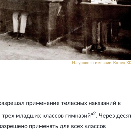
На уроке в гимназии. Конец XIX
 разрешал применение телесных наказаний в
2
 трех младших классов гимназий"
. Через деся
разрешено применять для всех классов