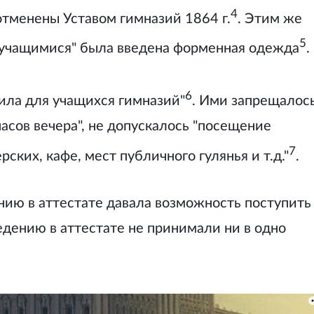
4
отменены Уставом гимназий 1864 г.
. Этим же
5
а учащимися" была введена форменная одежда
.
6
ила для учащихся гимназий"
. Ими запрещалос
асов вечера", не допускалось "посещение
7
ских, кафе, мест публичного гулянья и т.д."
.
нию в аттестате давала возможность поступить
едению в аттестате не принимали ни в одно