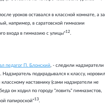
сле уроков оставался в классной комнате, а за
рый, например, в саратовской гимназии
12
го входа в гимназию с улицы"
.
л педагог П. Блонский
, - следили надзиратели 
 Надзиратель подкрадывался к классу, норови
л классному наставнику (сами надзиратели не
беда он ходил по городу "ловить" гимназистов,
13
ной папироской"
.