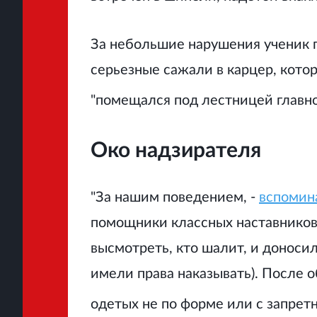
За небольшие нарушения ученик по
серьезные сажали в карцер, кото
"помещался под лестницей главно
Око надзирателя
"За нашим поведением, -
вспомина
помощники классных наставников.
высмотреть, кто шалит, и доноси
имели права наказывать). После о
одетых не по форме или с запрет