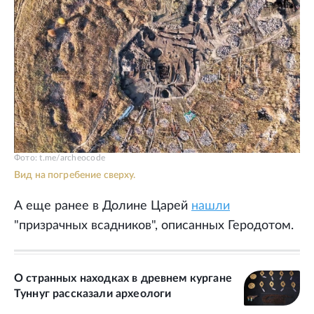
Фото: t.me/archeocode
Вид на погребение сверху.
А еще ранее в Долине Царей
нашли
"призрачных всадников", описанных Геродотом.
О странных находках в древнем кургане
Туннуг рассказали археологи