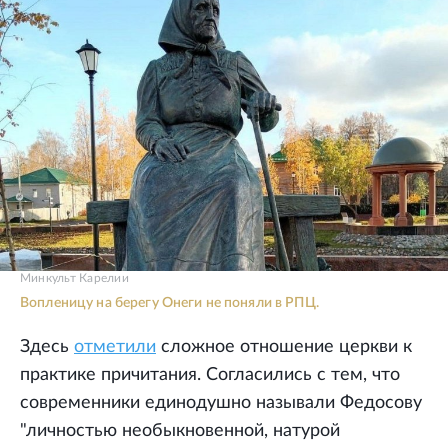
Минкульт Карелии
Вопленицу на берегу Онеги не поняли в РПЦ.
Здесь
отметили
сложное отношение церкви к
практике причитания. Согласились с тем, что
современники единодушно называли Федосову
"личностью необыкновенной, натурой