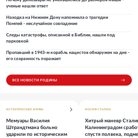
Почему динозавры не уменьшились до размеров мыши -
ученые нашли ответ
Находка на Нижнем Дону напомнила о трагедии
Помпей - неслучайное совпадение
Следы катастрофы, описанной в Библии, нашли под
парковкой
Пропавший в 1943-м корабль нацистов обнаружен на дне -
его сохранность поражает
ВСЕ НОВОСТИ РОДИНЫ
ИСТОРИЧЕСКИЕ МИФЫ
ИОСИФ СТАЛИН
Мемуары Василия
Хитрый маневр Стали
Штрандтмана больно
Калининградом срабо
ударили по историческим
спустя полвека, подм