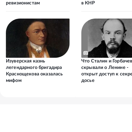
ревизионистам
в КНР
Изуверская казнь
Что Сталин и Горбаче
легендарного бригадира
скрывали о Ленине -
Краснощекова оказалась
открыт доступ к сек
мифом
досье