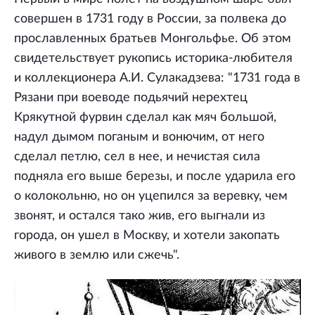
совершен в 1731 году в России, за полвека до
прославленных братьев Монгольфье. Об этом
свидетельствует рукопись историка-любителя
и коллекционера А.И. Сулакадзева: "1731 года в
Рязани при воеводе подьячий нерехтец
Крякутной фурвин сделал как мяч большой,
надул дымом поганым и вонючим, от него
сделал петлю, сел в нее, и нечистая сила
подняла его выше березы, и после ударила его
о колокольню, но он уцепился за веревку, чем
звонят, и остался тако жив, его выгнали из
города, он ушел в Москву, и хотели закопать
живого в землю или сжечь".