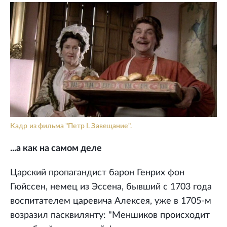
Кадр из фильма "Петр I. Завещание".
...а как на самом деле
Царский пропагандист барон Генрих фон
Гюйссен, немец из Эссена, бывший с 1703 года
воспитателем царевича Алексея, уже в 1705-м
возразил пасквилянту: "Меншиков происходит