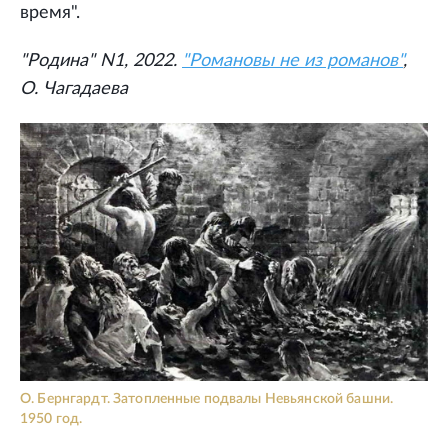
время".
"Родина" N1, 2022.
"Романовы не из романов"
,
О. Чагадаева
О. Бернгардт. Затопленные подвалы Невьянской башни.
1950 год.