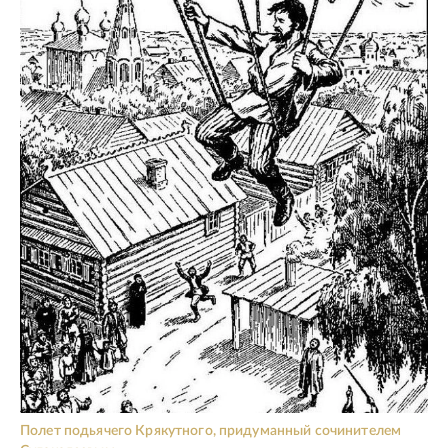
Полет подьячего Крякутного, придуманный сочинителем