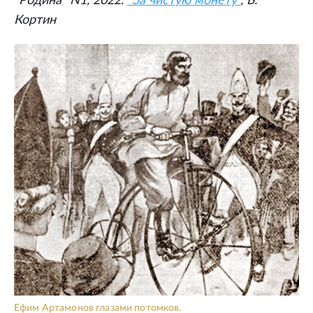
"Родина" N1, 2022.
"За чистую монету"
, Б.
Кортин
Ефим Артамонов глазами потомков.