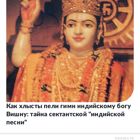
Как хлысты пели гимн индийскому богу
Вишну: тайна сектантской "индийской
песни"
ПОЛОСА
70