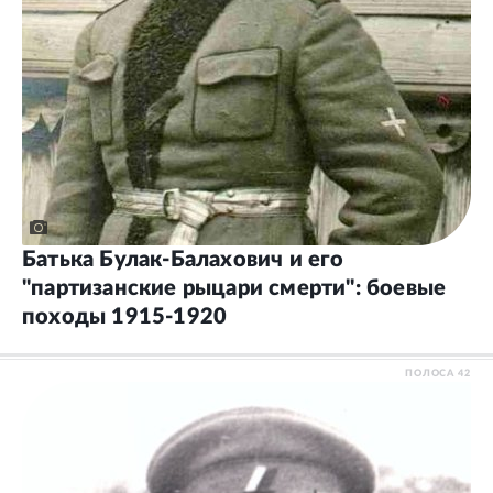
Батька Булак‑Балахович и его
"партизанские рыцари смерти": боевые
походы 1915‑1920
ПОЛОСА
42