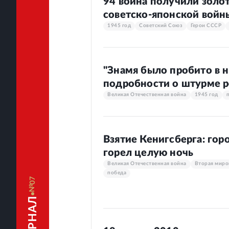
94 воина получили золот
советско-японской войн
1945 год
Советский Союз
Герои СССР
"Знамя было пробито в 
подробности о штурме р
Великая Отечественная война
1945 год
Взятие Кенигсберга: гор
горел целую ночь
Великая Отечественная война
Вторая миро
победа
07