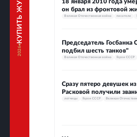
КУПИТЬ ЖУРНАЛ
18 января 2010 года ум
он брал из фронтовой ж
Великая Отечественная война
писатели
Председатель Госбанка 
2026
подбил шесть танков"
Великая Отечественная война
Герои СССР
Сразу пятеро девушек и
Расковой получили зван
летчицы
Герои СССР
Великая Отечестве