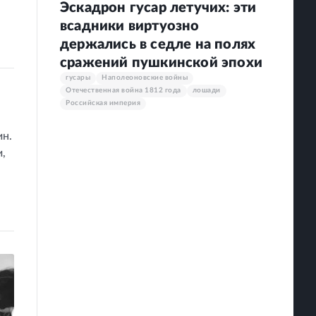
Эскадрон гусар летучих: эти
всадники виртуозно
держались в седле на полях
сражений пушкинской эпохи
гусары
Наполеоновские войны
Отечественная война 1812 года
лошади
Российская империя
ин.
и,