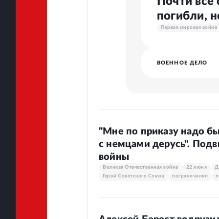
Почти все
погибли, 
Первая мировая война
ВОЕННОЕ ДЕЛО
"Мне по приказу надо был
с немцами дерусь". Подв
войны
Великая Отечественная война
22 июня
Д
Герой Советского Союза
пограничники
п