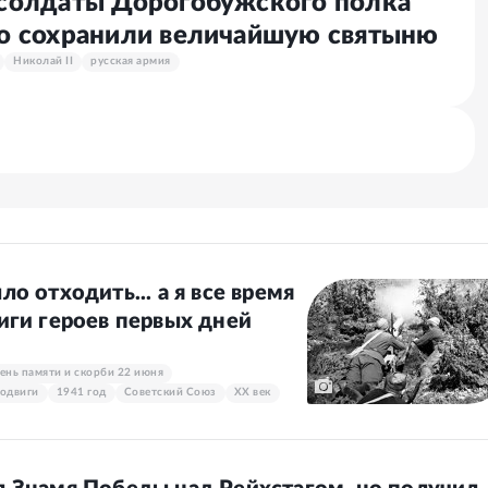
 солдаты Дорогобужского полка
но сохранили величайшую святыню
Николай II
русская армия
о отходить... а я все время
иги героев первых дней
ень памяти и скорби 22 июня
одвиги
1941 год
Советский Союз
XX век