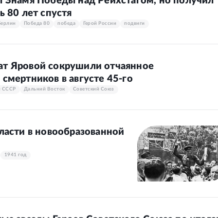
л Знамя Победы над Рейхстагом, но получил
ь 80 лет спустя
Берлин
Победа 80
победа
Герой России
подвиги
ат Яровой сокрушили отчаянное
смертников в августе 45-го
и СССР
Дальний Восток
Советский Союз
ласти в новообразованной
1941 год