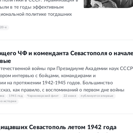
й политики в СССР. Украинизация в
были в те годы эффективным
циональной политике тогдашних
20-е
щего ЧФ и коменданта Севастополя о начал
рвые
Отечественной войны при Президиуме Академии наук СССР
ором интервью с бойцами, командирами и
ии на протяжении 1942-1945 годов. Большинство
сказ, как правило, с воспоминаний о первом дне войны
ыма
1941 год
Черноморский флот
22 июня
публикуется впервые
по истории
щищавших Севастополь летом 1942 года