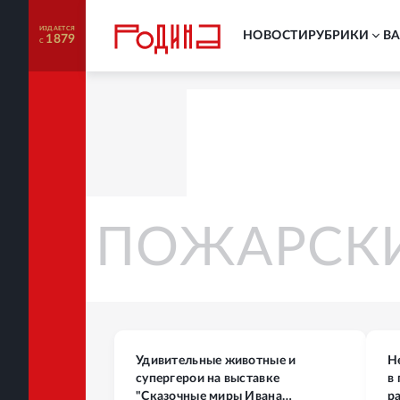
ИЗДАЕТСЯ
НОВОСТИ
РУБРИКИ
В
1879
С
ИНИН И ПОЖ
Удивительные животные и
Н
супергерои на выставке
в
"Сказочные миры Ивана
р