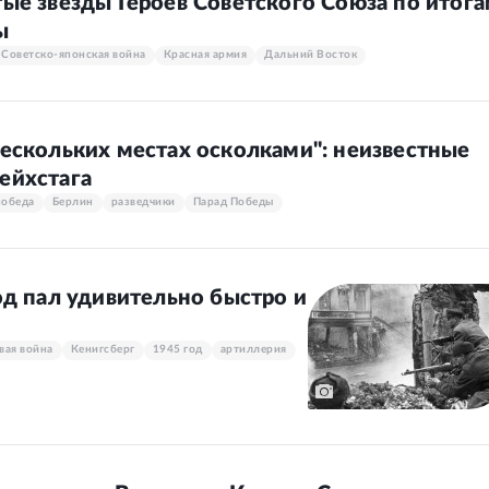
ые звезды Героев Советского Союза по итог
ы
Советско-японская война
Красная армия
Дальний Восток
нескольких местах осколками": неизвестные
ейхстага
победа
Берлин
разведчики
Парад Победы
од пал удивительно быстро и
вая война
Кенигсберг
1945 год
артиллерия