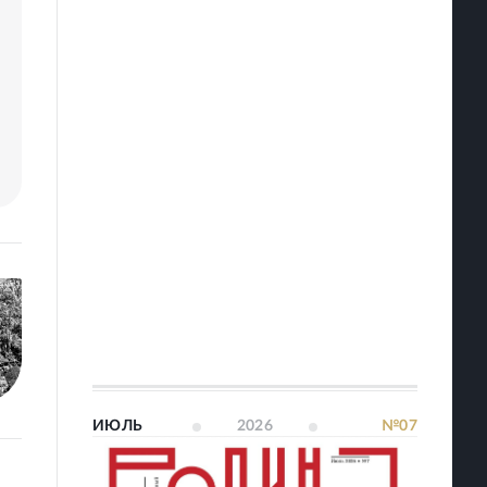
ИЮЛЬ
2026
№07