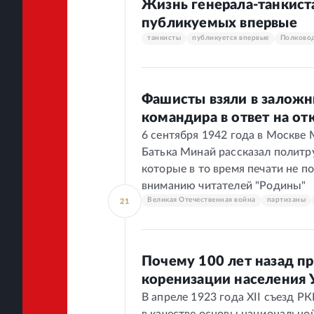
Жизнь генерала-танкист
публикуемых впервые
танкисты
публикуется впервые
Полково
Фашисты взяли в заложн
командира в ответ на отк
6 сентября 1942 года в Москве
Батька Минай рассказал политр
которые в то время печати не 
вниманию читателей "Родины"
Великая Отечественная война
партизаны
21
Почему 100 лет назад п
коренизации населения 
В апреле 1923 года XII съезд Р