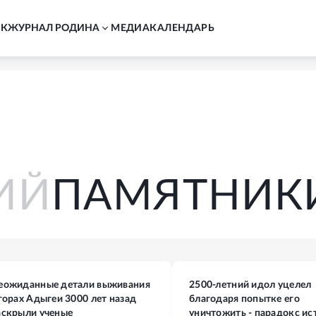
АК
ЖУРНАЛ РОДИНА
MЕДИА
КАЛЕНДАРЬ
АРСКИЙ
ПАМЯТ
еожиданные детали выживания
2500-летний идол уцелел
 горах Адыгеи 3000 лет назад
благодаря попытке его
аскрыли ученые
уничтожить - парадокс ис