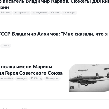
ер писатель Владимир Карпов. Сюжеты для кн
изни
1944 год
литература
разведчики
XX век
18 января
СССР Владимир Алхимов: "Мне сказали, что я
танки
з полка имени Марины
ия Героя Советского Союза
нная война
авиация
1945 год
18 августа