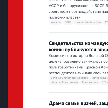
в качестве основы национально
УССР и белорусизация в БССР 
средством противодействия на
польских властей
Украина
СССР
Научная библиотека
19
Свидетельства командую
войны публикуются впе
Комиссия по истории Великой 
целенаправленно занималась сб
политработниками Красной Арм
респондентов начинали свой рас
Великая Отечественная война
История Кр
оборона Севастополя
Севастополь
ЕГЭ 
Драма семьи врачей, за