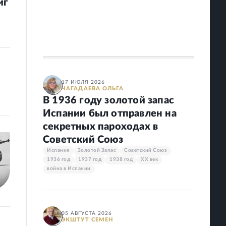
иг
17 ИЮЛЯ 2026
ЧАГАДАЕВА
ОЛЬГА
В 1936 году золотой запас
Испании был отправлен на
секретных пароходах в
Советский Союз
Испания
Золотой Запас
Советский Союз
1936 год
1937 год
1938 год
XX век
война в Испании
05 АВГУСТА 2026
ЭКШТУТ
СЕМЕН