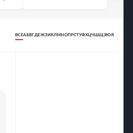
ВСЕ
А
Б
В
Г
Д
Е
Ж
З
И
К
Л
М
Н
О
П
Р
С
Т
У
Ф
Х
Ц
Ч
Ш
Щ
Э
Ю
Я