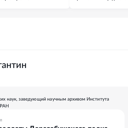
тантин
ких наук, заведующий научным архивом Института
 РАН
Л