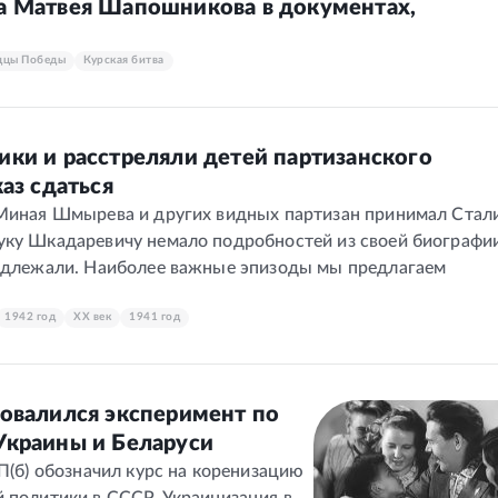
а Матвея Шапошникова в документах,
дцы Победы
Курская битва
ики и расстреляли детей партизанского
аз сдаться
 Миная Шмырева и других видных партизан принимал Стал
уку Шкадаревичу немало подробностей из своей биографи
подлежали. Наиболее важные эпизоды мы предлагаем
1942 год
XX век
1941 год
ровалился эксперимент по
Украины и Беларуси
КП(б) обозначил курс на коренизацию