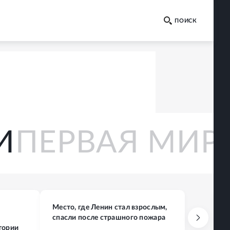
НИКИ
ПЕРВАЯ
Место, где Ленин стал взрослым,
К
спасли после страшного пожара
п
тории
н