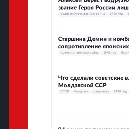
Алексей Берест водрузи
звание Героя России лиш
Великая Отечественная война
1945 год
Старшина Демин и комб
сопротивление японских 
Советско-японская война
1945 год
Геро
Что сделали советские в
Молдавской ССР
СССР
Молдавия
экономика
1940 год